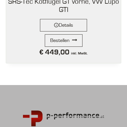
SRS-Tec Kotflügel GT vorne, VW Lupo
GTI
Details
Bestellen
€
449,00
inkl. MwSt.